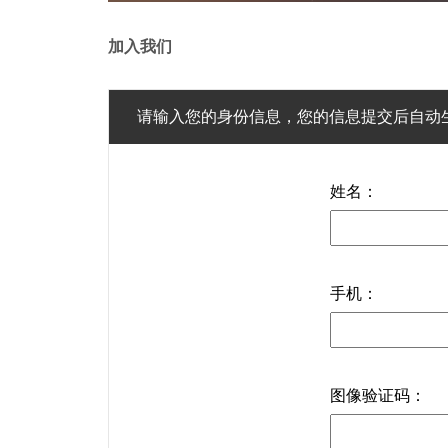
湖南省
岳
加入我们
湖北省
恩施土家族
请输入您的身份信息，您的信息提交后自动
海南省
海
姓名：
江苏省
常
内蒙古自治区
包
手机：
山东省
菏
图像验证码：
四川省
眉