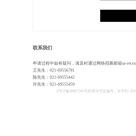
四川省
泸
四川省
宜
联系我们
四川省
攀枝
申请过程中如有疑问，请及时通过网络招募邮箱sa-recrui
王先生：021-69556781
陈先生：021-69555442
山东省
潍
许先生：021-69555459
沪ICP备08007566号
|经营许可证编号：合字B2-20190
云南省
曲
云南省
大理白